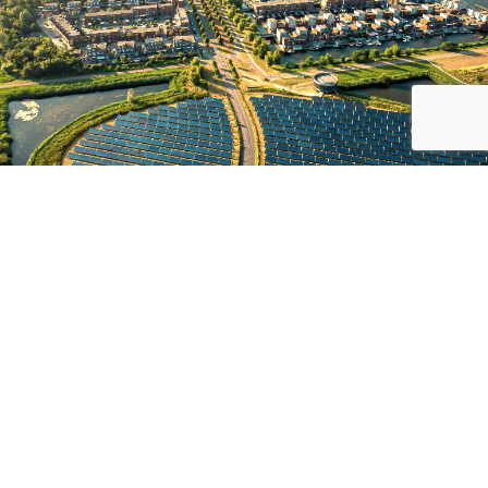
Secondo la normativa europea ed italiana, sono tre le
configurazioni di CACER realizzabili:
matori che
Comunità di
2/3
Rinnovabile
mente
Utenti che risiedono oppure operano in 
dotati di impianto fotovoltaico.
perano nello stesso edificio