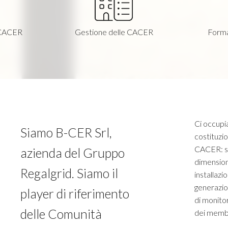
 CACER
Gestione delle CACER
Forma
Ci occupia
Siamo B-CER Srl,
costituzio
CACER: stu
azienda del Gruppo
dimension
Regalgrid. Siamo il
installazi
generazio
player di riferimento
di monito
delle Comunità
dei membr
l’elaboraz