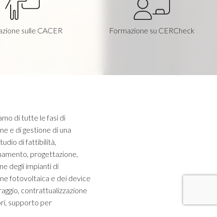
zione sulle CACER
Formazione su CERCheck
mo di tutte le fasi di
ne e di gestione di una
dio di fattibilità,
amento, progettazione,
one degli impianti di
ne fotovoltaica e dei device
raggio, contrattualizzazione
i, supporto per
ione dello statuto,