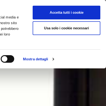
Contattaci
Accedi a CERCheck
Scarica l’APP
Accetta tutti i cookie
cial media e
nostro sito
Usa solo i cookie necessari
i potrebbero
ei loro
Mostra dettagli