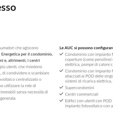
esso
sumatori che agiscono
Le AUC si possono configurare
 Energetica per il condominio,
Condominio con impianto fot
coperture (come pensiline) 
 e, altrimenti, i centri
elettrica, pompe di calore 
più utenti, che risiedono
Condominio con impianto fot
o, di condividere e scambiare
allacciati ai POD delle sin
voltaico centralizzato o
sistemi di ricarica elettric
 utilizzare la rete di
Supercondomìni
i immobili senza necessità di
Centri commerciali
 generata.
Edifici con utenti con POD 
impianto fotovoltaico con a