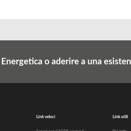
nergetica o aderire a una esiste
Link veloci
Link utili