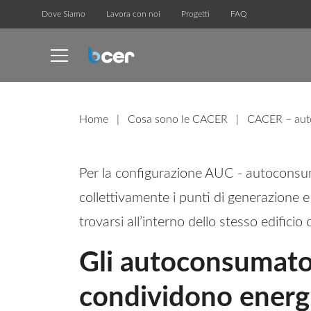
Dove Siamo
Lavora con noi
Progetti
FAQ
Home
|
Cosa sono le CACER
|
CACER – auto
Per la configurazione AUC - autoconsu
collettivamente i punti di generazione
trovarsi all’interno dello stesso edifici
Gli autoconsumato
condividono energ