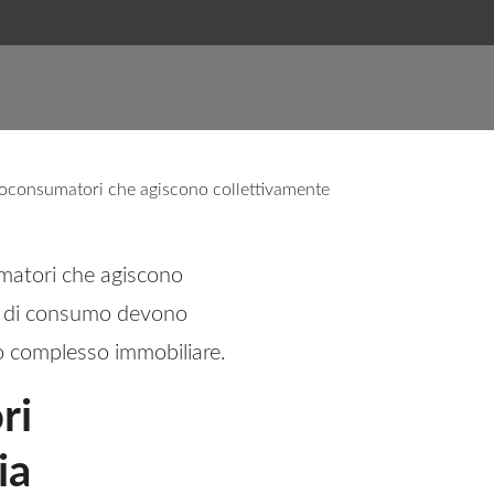
consumatori che agiscono collettivamente
matori che agiscono
 e di consumo devono
o o complesso immobiliare.
ri
ia