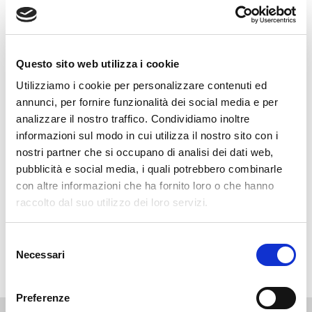
singolo utente che possiede almeno due edifici con POD a lui
intestati, uno dei quali con fotovoltaico
, e che utilizza la rete di
distribuzione esistente, senza ricorrere a una linea diretta, per
condividere e scambiare energia tra i due immobili.
Questo sito web utilizza i cookie
Utilizziamo i cookie per personalizzare contenuti ed
annunci, per fornire funzionalità dei social media e per
analizzare il nostro traffico. Condividiamo inoltre
Le caratteristiche della configurazione:
informazioni sul modo in cui utilizza il nostro sito con i
I punti messi in comunicazione devono afferire alla stessa
nostri partner che si occupano di analisi dei dati web,
cabina primaria.
pubblicità e social media, i quali potrebbero combinarle
Possono essere coinvolti uno o più produttori
con altre informazioni che ha fornito loro o che hanno
È possibile che uno o più impianti fotovoltaici siano realizzati
raccolto dal suo utilizzo dei loro servizi.
da un soggetto terzo alla configurazione (come un
investitore), ma il POD dell’impianto dev’essere intestato al
soggetto che procede a realizzare la configurazione
Selezione
Necessari
del
consenso
Preferenze