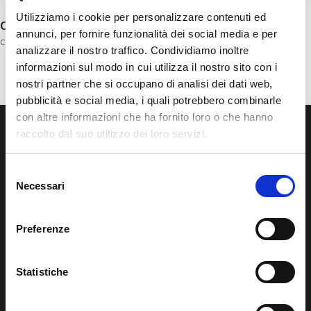
Utilizziamo i cookie per personalizzare contenuti ed
comments
annunci, per fornire funzionalità dei social media e per
comments for this post are closed
analizzare il nostro traffico. Condividiamo inoltre
informazioni sul modo in cui utilizza il nostro sito con i
nostri partner che si occupano di analisi dei dati web,
pubblicità e social media, i quali potrebbero combinarle
con altre informazioni che ha fornito loro o che hanno
raccolto dal suo utilizzo dei loro servizi.
Selezione
Necessari
B-CER Srl
del
consenso
Siamo B-CER Srl, azienda del Gruppo Regalgrid, il player di riferimento
Preferenze
delle Comunità Energetiche Rinnovabili in Italia.
Statistiche
B-Cer S.r.l. – Società Benefit con socio unico” © 05333220266