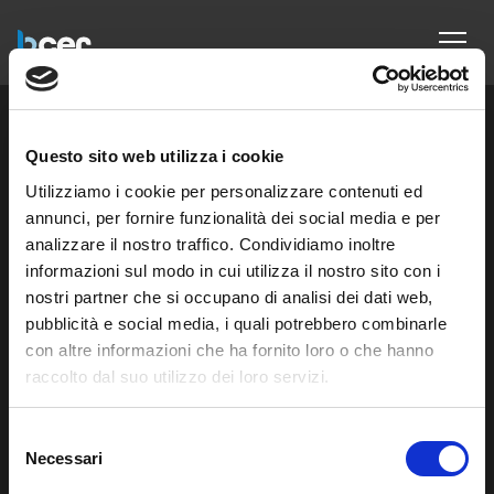
B-CER Srl
Questo sito web utilizza i cookie
Siamo B-CER Srl, azienda del Gruppo Regalgrid, il player di riferimento
Utilizziamo i cookie per personalizzare contenuti ed
delle Comunità Energetiche Rinnovabili in Italia.
annunci, per fornire funzionalità dei social media e per
analizzare il nostro traffico. Condividiamo inoltre
informazioni sul modo in cui utilizza il nostro sito con i
nostri partner che si occupano di analisi dei dati web,
B-Cer S.r.l. – Società Benefit con socio unico” © 05333220266
pubblicità e social media, i quali potrebbero combinarle
Privacy Policy
|
Cookie Policy
con altre informazioni che ha fornito loro o che hanno
Via Diaz, 3 — 31100 Treviso TV (Italia) —
info@b-cer.it
raccolto dal suo utilizzo dei loro servizi.
Selezione
Link veloci
Necessari
del
Servizi per CACER esistenti
consenso