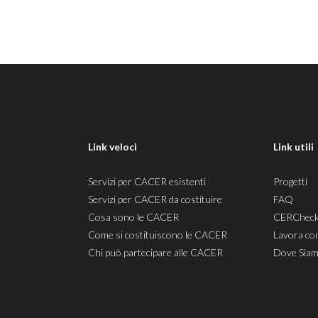
Link veloci
Link utili
Servizi per CACER esistenti
Progetti
Servizi per CACER da costituire
FAQ
Cosa sono le CACER
CERChec
Come si costituiscono le CACER
Lavora co
Chi può partecipare alle CACER
Dove Sia