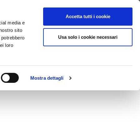
Contattaci
Accedi a CERCheck
Scarica l’APP
Accetta tutti i cookie
cial media e
nostro sito
Usa solo i cookie necessari
i potrebbero
ei loro
ER affinché l’energia elettrica immessa dal suo impianto di
re come attività commerciale o professionale principale la
Mostra dettagli