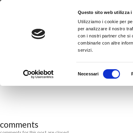
Dove Siamo
Lavora con noi
Progetti
FAQ
Questo sito web utilizza i
Utilizziamo i cookie per pe
per analizzare il nostro tra
COS’E’ UN PRODUTTOR
con i nostri partner che si
combinarle con altre inform
By
Jacopo
•
14 Gennaio 2025
servizi.
Il produttore terzo è un produttore che non figura quale socio o m
produzione venga rilevata nel computo dell’energia elettrica condi
produzione e scambio dell’energia elettrica.
Selezione
Necessari
del
consenso
comments
comments for this post are closed