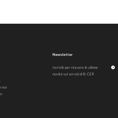
Newsletter
Iscriviti per ricevere le ultime
novità sui servizi di B-CER
k
n noi
mo