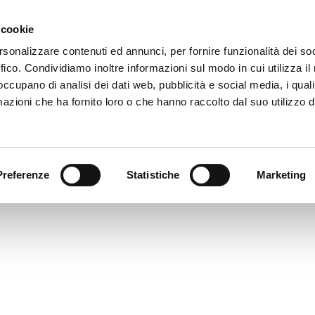
 cookie
rsonalizzare contenuti ed annunci, per fornire funzionalità dei so
ffico. Condividiamo inoltre informazioni sul modo in cui utilizza il 
CARE SE POSSIEDO UN 
 occupano di analisi dei dati web, pubblicità e social media, i qual
azioni che ha fornito loro o che hanno raccolto dal suo utilizzo d
tti, l’intestatario di un POD coincide con l’intestatario della bolle
Preferenze
Statistiche
Marketing