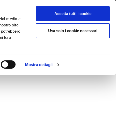
Contattaci
Accedi a CERCheck
Scarica l’APP
Accetta tutti i cookie
cial media e
nostro sito
POD?
Usa solo i cookie necessari
i potrebbero
ei loro
tta.
Mostra dettagli