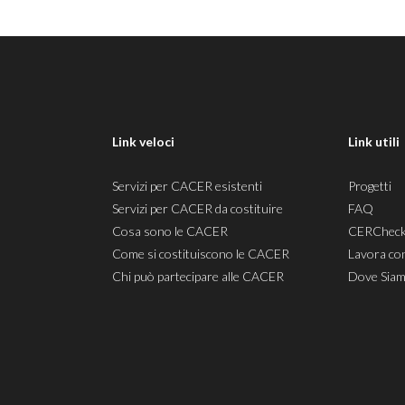
Link veloci
Link utili
Servizi per CACER esistenti
Progetti
Servizi per CACER da costituire
FAQ
Cosa sono le CACER
CERChec
Come si costituiscono le CACER
Lavora co
Chi può partecipare alle CACER
Dove Sia