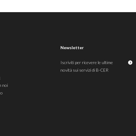
Newsletter
Iscriviti per ricevere le ultime
novità sui servizi di B-CER
k
n noi
mo