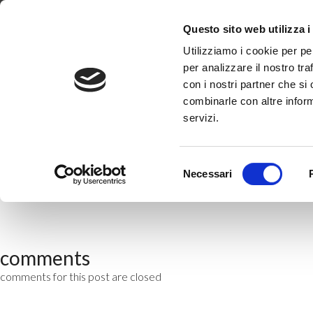
Dove Siamo
Lavora con noi
Progetti
FAQ
Questo sito web utilizza i
Utilizziamo i cookie per pe
per analizzare il nostro tra
COME FACCIO A VERIFI
con i nostri partner che si
combinarle con altre inform
By
Jacopo
•
14 Gennaio 2025
servizi.
Verificare se si possiede un POD è un’operazione molto semplice. Infa
Selezione
Necessari
del
consenso
comments
comments for this post are closed