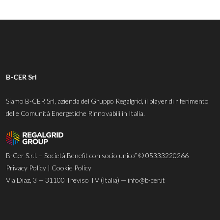
B-CER Srl
Siamo B-CER Srl, azienda del Gruppo Regalgrid, il player di riferimento
delle Comunità Energetiche Rinnovabili in Italia.
B-Cer S.r.l. – Società Benefit con socio unico” © 05333220266
Privacy Policy
|
Cookie Policy
Via Diaz, 3 — 31100 Treviso TV (Italia) —
info@b-cer.it