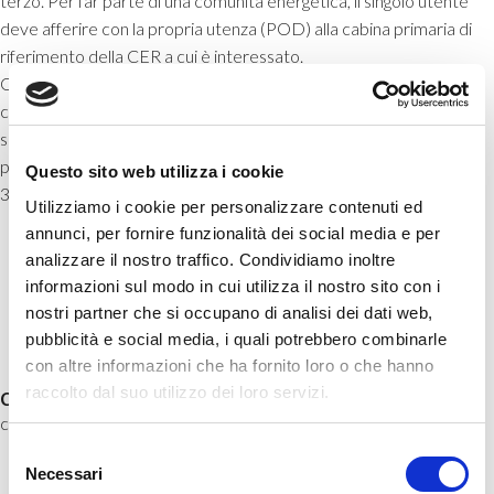
terzo. Per far parte di una comunità energetica, il singolo utente
deve afferire con la propria utenza (POD) alla cabina primaria di
riferimento della CER a cui è interessato.
Qualora un membro sia PMI, la partecipazione alla CER non deve
costituire l’attività commerciale e/o industriale principale (per il
soddisfacimento del requisito è necessario che il codice ATECO
prevalente dell’impresa privata sia diverso dai codici 35.11.00 e
Questo sito web utilizza i cookie
35.14.00).
Utilizziamo i cookie per personalizzare contenuti ed
annunci, per fornire funzionalità dei social media e per
analizzare il nostro traffico. Condividiamo inoltre
informazioni sul modo in cui utilizza il nostro sito con i
nostri partner che si occupano di analisi dei dati web,
pubblicità e social media, i quali potrebbero combinarle
con altre informazioni che ha fornito loro o che hanno
comments
raccolto dal suo utilizzo dei loro servizi.
comments for this post are closed
Selezione
Necessari
del