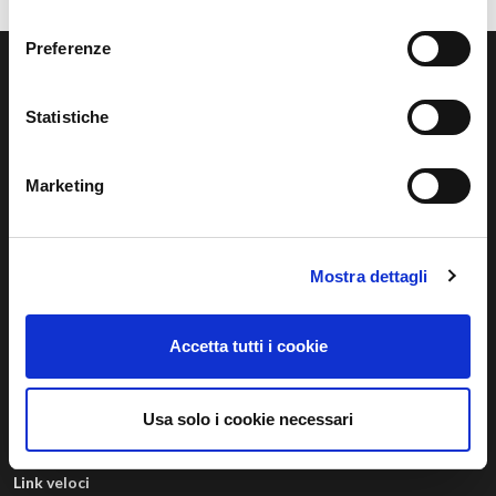
consenso
Preferenze
Statistiche
B-CER Srl
Marketing
Siamo B-CER Srl, azienda del Gruppo Regalgrid, il player di riferimento
delle Comunità Energetiche Rinnovabili in Italia.
Mostra dettagli
B-Cer S.r.l. – Società Benefit con socio unico” © 05333220266
Accetta tutti i cookie
Privacy Policy
|
Cookie Policy
Via Diaz, 3 — 31100 Treviso TV (Italia) —
info@b-cer.it
Usa solo i cookie necessari
Link veloci