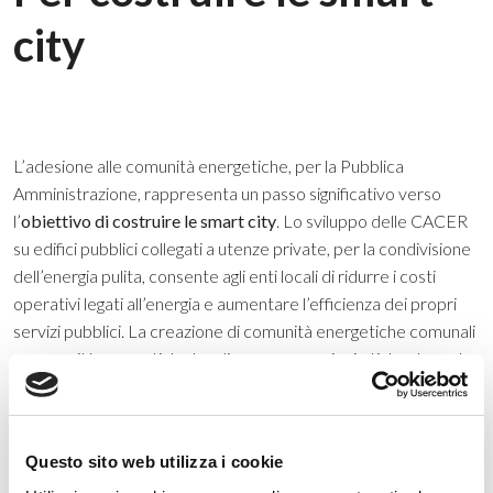
city
L’adesione alle comunità energetiche, per la Pubblica
Amministrazione, rappresenta un passo significativo verso
l’
obiettivo di costruire le smart city
. Lo sviluppo delle CACER
su edifici pubblici collegati a utenze private, per la condivisione
dell’energia pulita, consente agli enti locali di ridurre i costi
operativi legati all’energia e aumentare l’efficienza dei propri
servizi pubblici. La creazione di comunità energetiche comunali
e comunità energetiche locali promuove azioni etiche da parte
di tutti, innescando un circolo virtuoso che rafforza la fiducia dei
cittadini nella governance pubblica.
Questo sito web utilizza i cookie
Sostenibilità
. Sviluppo delle smart city