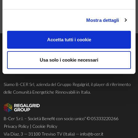
Scopri di più
Mostra dettagli
Accetta tutti i cookie
Usa solo i cookie necessari
B-CER Srl
Siamo B-CER Srl, azienda del Gruppo Regalgrid, il player di riferimento
delle Comunità Energetiche Rinnovabili in Italia.
B-Cer S.r.l. – Società Benefit con socio unico” © 05333220266
Privacy Policy
|
Cookie Policy
Via Diaz, 3 — 31100 Treviso TV (Italia) —
info@b-cer.it