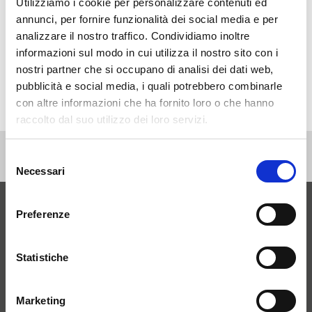
Risparmio
. Riduzione dei costi energetici degli edifici
Utilizziamo i cookie per personalizzare contenuti ed
pubblici
annunci, per fornire funzionalità dei social media e per
Efficienza
. Miglioramento dei servizi pubblici
analizzare il nostro traffico. Condividiamo inoltre
Responsabilità
. Promozione di pratiche sostenibili
informazioni sul modo in cui utilizza il nostro sito con i
orientate al benessere della comunità
nostri partner che si occupano di analisi dei dati web,
pubblicità e social media, i quali potrebbero combinarle
con altre informazioni che ha fornito loro o che hanno
raccolto dal suo utilizzo dei loro servizi.
Selezione
Necessari
del
consenso
Preferenze
Vuoi creare una nuova
Statistiche
Comunità Energetica o aderire
a una esistente?
Marketing