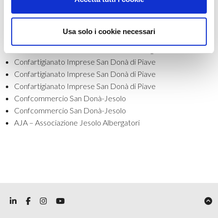
Point informativi
CER Jesolo 0804 ha attivato degli info point informativi per
Usa solo i cookie necessari
aziende e privati che desiderano ricevere maggiori informazioni
sulle modalità di adesione alla comunità energetica:
Confartigianato Imprese San Donà di Piave
Confartigianato Imprese San Donà di Piave
Confartigianato Imprese San Donà di Piave
Confcommercio San Donà-Jesolo
Confcommercio San Donà-Jesolo
AJA – Associazione Jesolo Albergatori