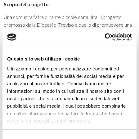
Scopo del progetto
Una
comunità fatta di tante piccole comunità. Il progetto
promosso dalla Diocesi di Treviso è quello di promuovere una
Comunità Energetica Rinnovabile che copra tutto il territorio
della Diocesi, coinvolgendo tutte le sue 263 parrocchie. Non,
quindi, una comunità per ogni parrocchia, ma una comunità di
piccole comunità tante quante sono le cabine primarie a cui
Questo sito web utilizza i cookie
fanno riferimento le parrocchie della Diocesi di Treviso. Chi
Utilizziamo i cookie per personalizzare contenuti ed
sceglie la CER della Diocesi sostiene l’obiettivo finale: il
annunci, per fornire funzionalità dei social media e per
sostegno a chi non riesce a pagare le bollette.
analizzare il nostro traffico. Condividiamo inoltre
informazioni sul modo in cui utilizza il nostro sito con i
nostri partner che si occupano di analisi dei dati web,
Timeline di sviluppo
pubblicità e social media, i quali potrebbero combinarle
con altre informazioni che ha fornito loro o che hanno
22 dicembre 2023: costituita la CER “Fondazione Diocesi
raccolto dal suo utilizzo dei loro servizi.
Treviso Energy ETS”
29 aprile 2024: iscritta la CER al RUNTS
Selezione